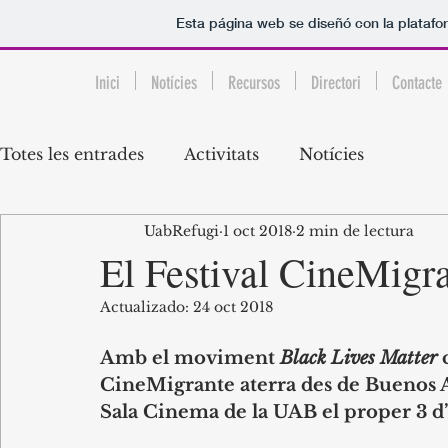
Esta página web se diseñó con la plataf
Inici
Notícies
Recursos
Directori
Contacte
Totes les entrades
Activitats
Notícies
UabRefugi
1 oct 2018
2 min de lectura
El Festival CineMigr
Actualizado:
24 oct 2018
Amb el moviment 
Black Lives Matter
 
CineMigrante aterra des de Buenos Ai
Sala Cinema de la UAB el proper 3 d