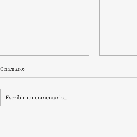
Comentarios
Escribir un comentario...
Has fugit alguna vegada d’un
La FAS presen
bombardeig?
la jornada H
#UniversitatR